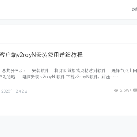
网
ws客户端v2rayN安装使用详细教程
，总共分三步：① 安装软件② 将订阅链接拷贝粘贴到软件③ 选择节点上网
呢哈哈 ① 电脑安装 v2rayN 软件 下载v2rayN软件，解压……
2.5W+
石
2020年12月2日