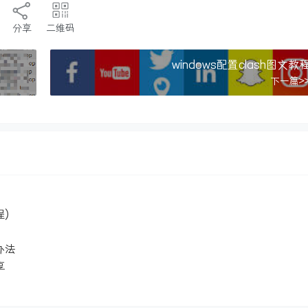
分享
二维码
windows配置clash图文教
下一篇>
程)
办法
享