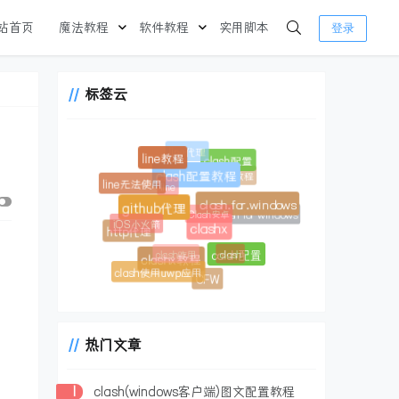
站首页
魔法教程
软件教程
实用脚本
登录
标签云
line代理
line教程
clash配置
clash教程
clash配置教程
line
line无法使用
clash.for.windows
Clash安卓
github代理
clash for windows
iOS小火箭
clashx
http代理
clash咋用
clash
calsh配置
clashx教程
clash使用uwp应用
CFW
热门文章
1
clash(windows客户端)图文配置教程